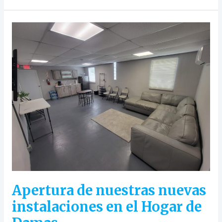
Apertura
de
nuestras
nuevas
instalaciones
en
el
Hogar
de
Damas
Apertura de nuestras nuevas
instalaciones en el Hogar de