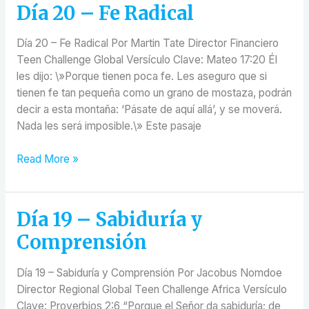
Día 20 – Fe Radical
Día
20
–
Día 20 – Fe Radical Por Martin Tate Director Financiero
Fe
Teen Challenge Global Versículo Clave: Mateo 17:20 Él
Radical
les dijo: \»Porque tienen poca fe. Les aseguro que si
tienen fe tan pequeña como un grano de mostaza, podrán
decir a esta montaña: ‘Pásate de aquí allá’, y se moverá.
Nada les será imposible.\» Este pasaje
Read More »
Día 19 – Sabiduría y
Día
19
Comprensión
–
Sabiduría
Día 19 – Sabiduría y Comprensión Por Jacobus Nomdoe
y
Director Regional Global Teen Challenge Africa Versículo
Comprensión
Clave: Proverbios 2:6 “Porque el Señor da sabiduría; de