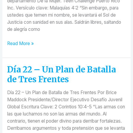
departamento De la Mujer. Teen Challenge Puerto Rico
TODOS
Inc. Versículo clave: Malaquías 4:2 “Sin embargo, para
ustedes que temen mi nombre, se levantará el Sol de
Justicia con sanidad en sus alas. Saldrán libres, saltando
de alegría como
Read More »
Día 22 – Un Plan de Batalla
Día
22
de Tres Frentes
–
Un
Día 22 – Un Plan de Batalla de Tres Frentes Por Brice
Plan
Maddock Presidente/Director Ejecutivo Desafío Juvenil
de
Global Escritura Clave: 2 Corintios 10:4-5 “Las armas con
Batalla
las que luchamos no son las armas del mundo. Al
de
contrario, tienen el poder divino para derribar fortalezas.
Tres
Derribamos argumentos y toda pretensión que se levanta
Frentes