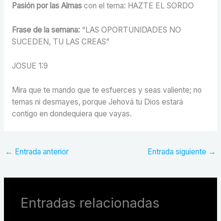
Pasión por las Almas
con el tema: HAZTE EL SORDO
Frase de la semana:
“LAS OPORTUNIDADES NO
SUCEDEN, TU LAS CREAS”
JOSUE 1:9
Mira que te mando que te esfuerces y seas valiente; no
temas ni desmayes, porque Jehová tu Dios estará
contigo en dondequiera que vayas.
←
Entrada anterior
Entrada siguiente
→
Entradas relacionadas