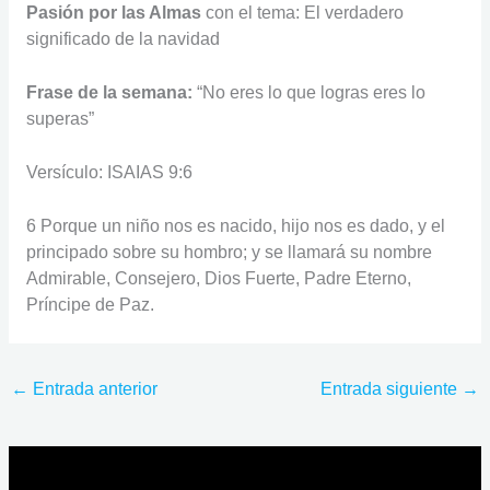
Pasión por las Almas
con el tema: El verdadero
significado de la navidad
Frase de la semana:
“No eres lo que logras eres lo
superas”
Versículo: ISAIAS 9:6
6 Porque un niño nos es nacido, hijo nos es dado, y el
principado sobre su hombro; y se llamará su nombre
Admirable, Consejero, Dios Fuerte, Padre Eterno,
Príncipe de Paz.
←
Entrada anterior
Entrada siguiente
→