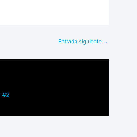
Entrada siguiente
→
– #2