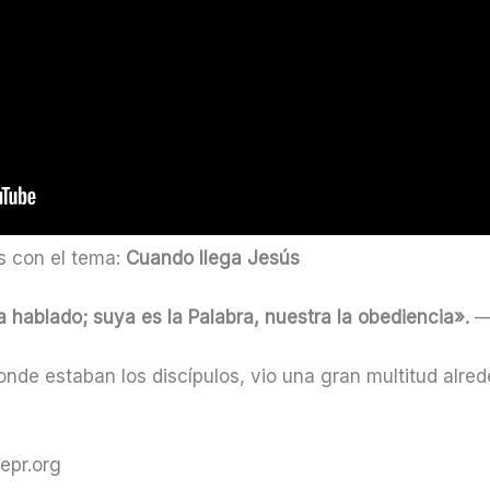
s con el tema:
Cuando llega Jesús
 hablado; suya es la Palabra, nuestra la obediencia».
— 
nde estaban los discípulos, vio una gran multitud alred
epr.org