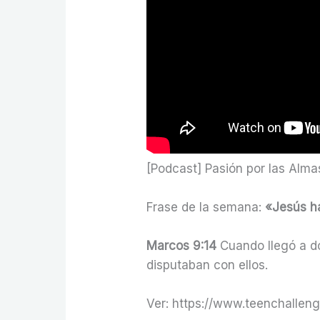
[Podcast] Pasión por las Alma
Frase de la semana:
«Jesús ha
Marcos 9:14
Cuando llegó a do
disputaban con ellos.
Ver: https://www.teenchalleng