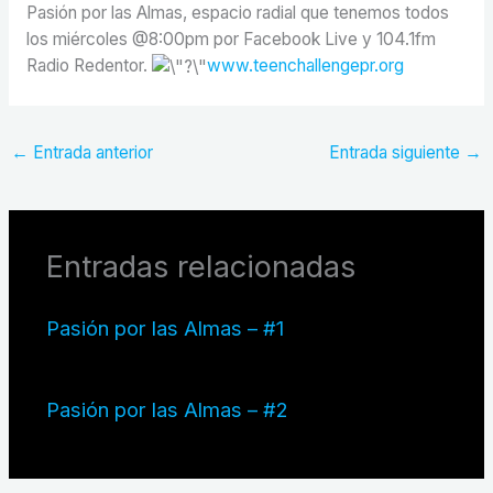
Pasión por las Almas, espacio radial que tenemos todos
los miércoles @8:00pm por Facebook Live y 104.1fm
Radio Redentor.
www.teenchallengepr.org
←
Entrada anterior
Entrada siguiente
→
Entradas relacionadas
Pasión por las Almas – #1
Pasión por las Almas – #2