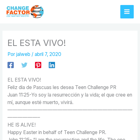
Ir
al
contenido
EL ESTA VIVO!
Por
jalweb
/
abril 7, 2020
EL ESTA VIVO!
Feliz dia de Pascuas les desea Teen Challenge PR
Juan 11:25-Yo soy la resurrección y la vida; el que cree en
mí, aunque esté muerto, vivirá.
—————————————————————————
——————–
HE IS ALIVE!
Happy Easter in behalf of Teen Challenge PR.
John 11:25- “I am the resurrection and the life. The one