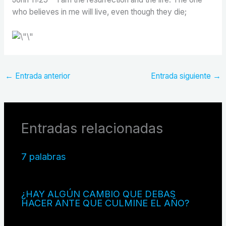
who believes in me will live, even though they die;
←
Entrada anterior
Entrada siguiente
→
Entradas relacionadas
7 palabras
¿HAY ALGÚN CAMBIO QUE DEBAS
HACER ANTE QUE CULMINE EL AÑO?