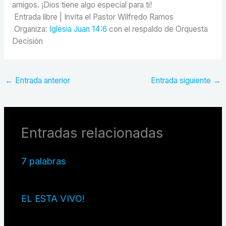
amigos. ¡Dios tiene algo especial para ti!
Entrada libre | Invita el Pastor Wilfredo Ramos
Organiza:
Iglesia Juan 14:6
con el respaldo de Orquesta
Decisión
←
Entrada anterior
Entrada siguiente
→
Entradas relacionadas
7 palabras
EL ESTA VIVO!