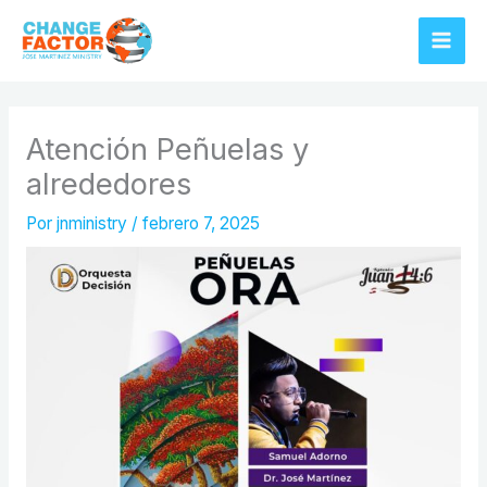
Ir
al
contenido
Atención Peñuelas y
alrededores
Por
jnministry
/
febrero 7, 2025