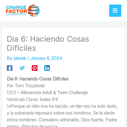
Skip
to
content
Día 6: Haciendo Cosas
Difíciles
By
jalweb
/
January 6, 2024
Día 6: Haciendo Cosas Difíciles
Por Tom Truszinski
CEO – Minnesota Adult & Teen Challenge
Versículo Clave: Isaías 9:6
\»Porque un niño nos ha nacido, un hijo nos ha sido dado,
y la soberanía reposará sobre sus hombros. Se le darán
estos nombres: Consejero admirable, Dios fuerte, Padre
eterno, Príncipe de paz.\»